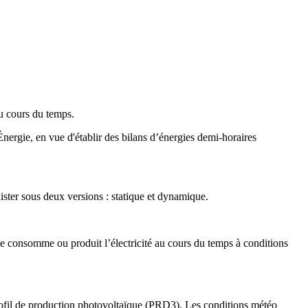
au cours du temps.
nergie, en vue d'établir des bilans d’énergies demi-horaires
exister sous deux versions : statique et dynamique.
ie consomme ou produit l’électricité au cours du temps à conditions
profil de production photovoltaïque (PRD3). Les conditions météo