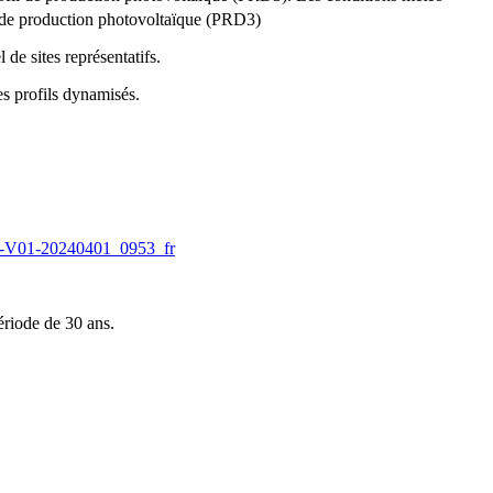
l de production photovoltaïque (PRD3)
e sites représentatifs.
es profils dynamisés.
01-20240401_0953_fr
ériode de 30 ans.