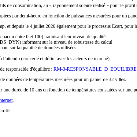
fils de consommation, au « rayonnement solaire réalisé » pour le profi
tées par demi-heure en fonction de puissances mesurées pour un panel d
emp, et depuis le 4 juillet 2020 également pour le processus Ecart, pour l
hacun entre 0 et 100) traduisant leur niveau de qualité
S_DYN) informant sur le niveau de robustesse du calcul
 sur la quantité de données utilisées
 l’attendu (concerté et défini avec les acteurs de marché)
t de responsable d'équilibre :
RM-3-RESPONSABLE_D_EQUILIBRE-V
 de données de températures mesurées pour un panier de 32 villes.
 une durée de 10 ans en fonction de températures constatées sur une p
internet
.
rofils.