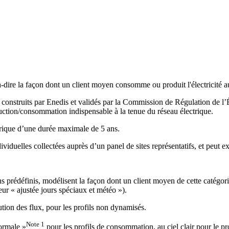
-dire la façon dont un client moyen consomme ou produit l'électricité 
construits par Enedis et validés par la Commission de Régulation de l’É
oduction/consommation indispensable à la tenue du réseau électrique.
orique d’une durée maximale de 5 ans.
dividuelles collectées auprès d’un panel de sites représentatifs, et peut 
ns prédéfinis, modélisent la façon dont un client moyen de cette catégor
eur « ajustée jours spéciaux et météo »).
ution des flux, pour les profils non dynamisés.
Note 1
ormale »
pour les profils de consommation, au ciel clair pour le 