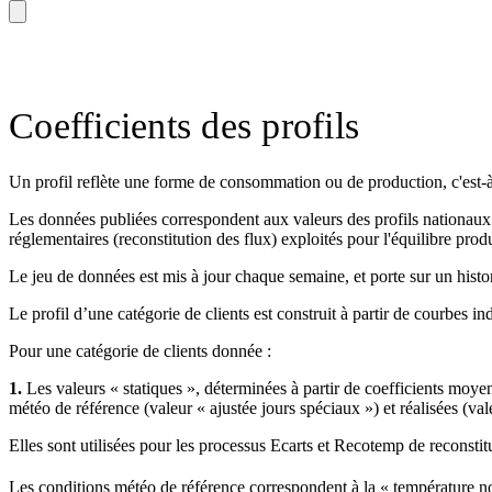
Coefficients des profils
Un profil reflète une forme de consommation ou de production, c'est-à
Les données publiées correspondent aux valeurs des profils nationaux 
réglementaires (reconstitution des flux) exploités pour l'équilibre pr
Le jeu de données est mis à jour chaque semaine, et porte sur un hist
Le profil d’une catégorie de clients est construit à partir de courbes in
Pour une catégorie de clients donnée :
1.
Les valeurs « statiques », déterminées à partir de coefficients moye
météo de référence (valeur « ajustée jours spéciaux ») et réalisées (val
Elles sont utilisées pour les processus Ecarts et Recotemp de reconstit
Les conditions météo de référence correspondent à la « température n