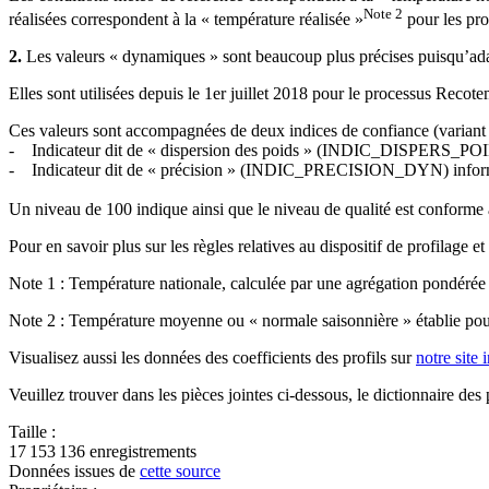
Note 2
réalisées correspondent à la « température réalisée »
pour les pro
2.
Les valeurs « dynamiques » sont beaucoup plus précises puisqu’adap
Elles sont utilisées depuis le 1er juillet 2018 pour le processus Recot
Ces valeurs sont accompagnées de deux indices de confiance (variant c
- Indicateur dit de « dispersion des poids » (INDIC_DISPERS_POID
- Indicateur dit de « précision » (INDIC_PRECISION_DYN) informant
Un niveau de 100 indique ainsi que le niveau de qualité est conforme à
Pour en savoir plus sur les règles relatives au dispositif de profilage e
Note 1 : Température nationale, calculée par une agrégation pondérée
Note 2 : Température moyenne ou « normale saisonnière » établie pour
Visualisez aussi les données des coefficients des profils sur
notre site 
Veuillez trouver dans les pièces jointes ci-dessous, le dictionnaire des p
Taille :
17 153 136 enregistrements
Données issues de
cette source