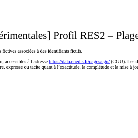
périmentales] Profil RES2 – Plag
ictives associées à des identifiants fictifs.
on, accessibles à l’adresse
https://data.enedis.fr/pages/cgu/
(CGU). Les don
ère, expresse ou tacite quant à l’exactitude, la complétude et la mise à j