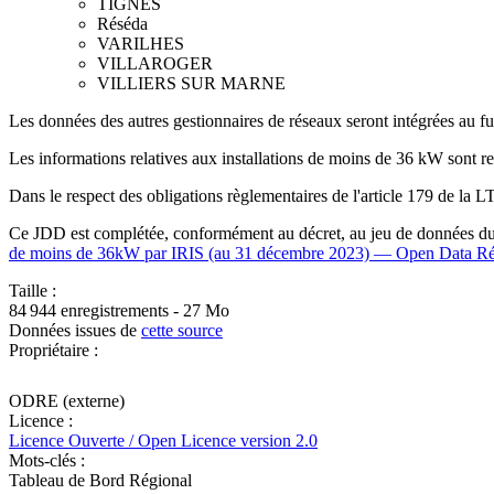
TIGNES
Réséda
VARILHES
VILLAROGER
VILLIERS SUR MARNE
Les données des autres gestionnaires de réseaux seront intégrées au fur
Les informations relatives aux installations de moins de 36 kW sont ren
Dans le respect des obligations règlementaires de l'article 179 de la LTE
Ce JDD est complétée, conformément au décret, au jeu de données d
de moins de 36kW par IRIS (au 31 décembre 2023) — Open Data Ré
Taille :
84 944 enregistrements - 27 Mo
Données issues de
cette source
Propriétaire :
ODRE (externe)
Licence :
Licence Ouverte / Open Licence version 2.0
Mots-clés :
Tableau de Bord Régional