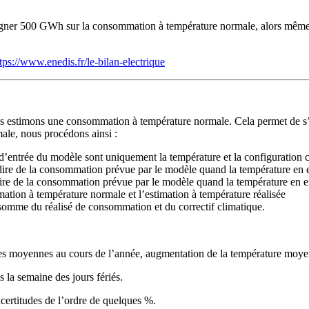
de gagner 500 GWh sur la consommation à température normale, alors mêm
tps://www.enedis.fr/le-bilan-electrique
ous estimons une consommation à température normale. Cela permet de s’a
ale, nous procédons ainsi :
 d’entrée du modèle sont uniquement la température et la configuration 
dire de la consommation prévue par le modèle quand la température en 
dire de la consommation prévue par le modèle quand la température en e
timation à température normale et l’estimation à température réalisée
somme du réalisé de consommation et du correctif climatique.
tures moyennes au cours de l’année, augmentation de la température moy
s la semaine des jours fériés.
certitudes de l’ordre de quelques %.